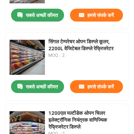
सबसे अच्छी कीमत
हमसे संपर्क करें
हमारे बारे में
कारखाना भ्रमण
सिंगल टेम्परेचर ओपन डिस्प्ले कूलर,
2200L वेजिटेबल डिस्प्ले रेफ्रिजरेटर
गुणवत्ता नियंत्रण
MOQ：2
संपर्क करें
सबसे अच्छी कीमत
हमसे संपर्क करें
एक उद्धरण का अनुरोध करें
मल्टीडेक ओपन चिलर
1200एल मल्टीडेक ओपन चिलर
इलेक्ट्रॉनिक नियंत्रक वाणिज्यिक
रेफ्रिजरेटर डिस्प्ले
ओपन डिस्प्ले चिलर
MOQ：2