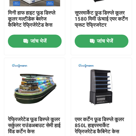
मिनी हाफ हाइट फूड डिस्प्ले
सुपरमार्केट फ़ूड डिस्प्ले कूलर
हमारे बारे में
कूलर मल्टीडेक बेवरेज
1580 मिमी ऊंचाई एयर कर्टेन
कैबिनेट रेफ्रिजेरेटेड केस
फ्रूट रेफ्रिजरेटर
कारखाना भ्रमण
जांच भेजें
जांच भेजें
गुणवत्ता नियंत्रण
संपर्क करें
एक उद्धरण का अनुरोध करें
मल्टीडेक ओपन चिलर
रेफ्रिजरेटेड फूड डिस्प्ले कूलर
एयर कर्टेन फ़ूड डिस्प्ले कूलर
सर्कुलर राउंडअबाउट सेमी हाई
850L हाइपरमार्केट
विंड कर्टेन केस
रेफ्रिजरेटेड कैबिनेट केस
ओपन डिस्प्ले चिलर