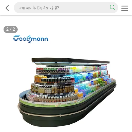
2
/
2