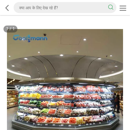
1
/
1