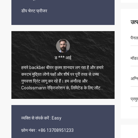
डीप चेस्ट फ्रीजर
उत्
पैनल
ड *** आई
मॉडल
.
हमारे backber बीयर कूलर शानदार लग रहा है और हमारे
हम कभी 
कस्टम मुद्रित लोगो पक्षों और शीर्ष पर पूरी तरह से उच्च
अर्नोल्ड
अग्नि
गुणवत्ता प्रिंट लागू कर रहे हैं। हम अर्नोल्ड और
जानकार ह
Coolssmann रेफ्रिजरेशन कं, लिमिटेड के लिए लौट
एक आशावा
आएंगे.भविष्य के आदेशों के लिए. क्या एक महान अनुभव है.
शीघ्रता 
प्रम
धन्यवाद अर्नोल्ड.
सही कामक
व्यक्ति से संपर्क करें :
Easy
फ़ोन नंबर :
+86 13708951233