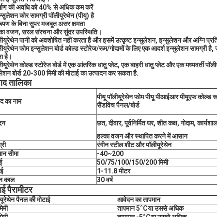
्माण की अवधि को 40% से अधिक कम करें
्सुलेशन कोर सामग्री पॉलीयूरेथेन (पीयू) है
ूपण के बिना सुपर मजबूत असर क्षमता
का वजन, सरल संरचना और सुंदर उपस्थिति।
ीयूरेथेन पानी को अवशोषित नहीं करता है और इसमें उत्कृष्ट इन्सुलेशन, इन्सुलेशन और अग्नि प्रतिर
ीयूरेथेन फोम इन्सुलेशन बोर्ड कोल्ड स्टोरेज/रूम/गोदामों के लिए एक आदर्श इन्सुलेशन सामग्री है,
ा है।
ीयूरेथेन कोल्ड स्टोरेज बोर्ड में एक आंतरिक धातु प्लेट, एक बाहरी धातु प्लेट और एक मध्यवर्ती पॉल
ुलेशन बोर्ड 20-300 मिमी की मोटाई का उत्पादन कर सकता है.
पाद तालिका
पीयू पॉलीयूरेथेन फोम पीयू पीआईआर पीयूएफ कोल्ड 
ाद का नाम
सैंडविच पैनल/बोर्ड
दन
छत, दीवार, पूर्वनिर्मित घर, शीत कक्ष, गोदाम, कार्यशाल
हल्का वजन और स्थापित करने में आसान
्री
रंगीन स्टील शीट और पॉलीयूरेथेन
ान सीमा
-40~200
ई
50/75/100/150/200 मिमी
ाई
1-11.8 मीटर
न काल
30 वर्ष
ाई पैरामीटर
यूरेथेन पैनल की मोटाई
आवेदन का तापमान
िमी
तापमान 5
°C
या उससे अधिक