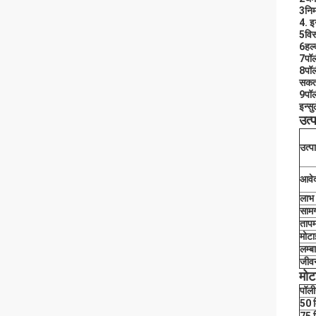
3निर
4. इन
5विर
6हल्
7पॉल
8पॉल
सकत
9पॉल
इन्स
उत्
उत्प
आवे
लाभ
सामग
तापम
मोटा
लम्ब
जीव
मोट
पॉली
50 म