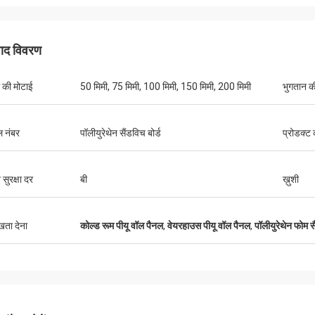
पाद विवरण
 की मोटाई
50 मिमी, 75 मिमी, 100 मिमी, 150 मिमी, 200 मिमी
भुगतान की 
L***n
 नंबर
पॉलीयुरेथेन सैंडविच बोर्ड
प्रोडक्ट
ECER पर बनाया है सबसे आसान आदेश में से एक.
 के साथ काम करने के लिए एक खुशी है. वह शीघ्र,
 सुरक्षा दर
बी
ख़ुशी
ै, और एक मजबूत अंग्रेजी की महारत के साथ
दी रवैया है.हमारे सामान तैयार किए गए थे और
से भेज दिया गया था और अच्छी तरह से पैक और
ुखता देना
कोल्ड रूम पीयू वॉल पैनल
,
वेयरहाउस पीयू वॉल पैनल
,
पॉलीयुरेथेन फोम 
ाज के साथ ठीक ढंग से पहुंचा.