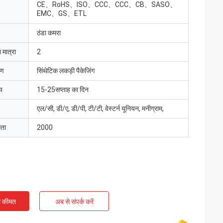
CE、RoHS、ISO、CCC、CCC、CB、SASO、
EMC、GS、ETL
ठंडा कमरा
 मात्रा
2
रण
सिंथेटिक लकड़ी पैकेजिंग
य
15-25सप्ताह का दिन
एल/सी, डी/ए, डी/पी, टी/टी, वेस्टर्न यूनियन, मनीग्राम,
मता
2000
ी कीमत
अब से संपर्क करें