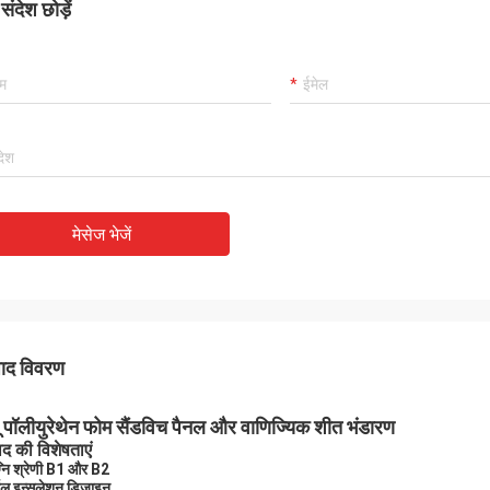
ंदेश छोड़ें
मेसेज भेजें
पाद विवरण
ू पॉलीयुरेथेन फोम सैंडविच पैनल और वाणिज्यिक शीत भंडारण
ाद की विशेषताएं
नि श्रेणी B1 और B2
मल इन्सुलेशन डिजाइन