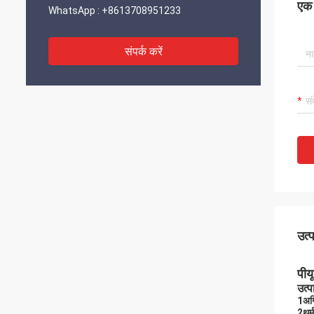
एक स
WhatsApp :
+8613708951233
संपर्क करें
उत्
पीय
उत्प
1अग्
2थर्