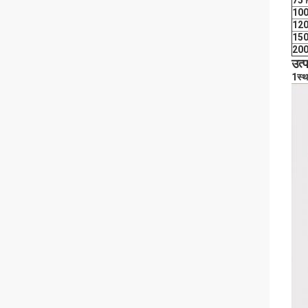
75 म
100
120
150
200
उत्
1स्थ